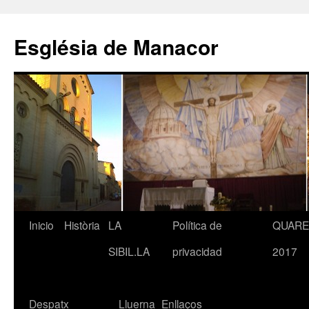
Saltar
al
Església de Manacor
contenido
Inicio
Història
LA
Política de
QUAR
SIBIL.LA
privacidad
2017
Despatx
Lluerna
Enllaços