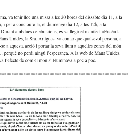
ma, va tenir lloc una missa a les 20 hores del dissabte dia 11, a la
 i per a concloure-la, el diumenge dia 12, a les 12h, a la
Durant ambdues celebracions, es va llegir el manifest «Encén la
Mans Unides, la Sra. Artigues, va contar que qualsevol persona, a
se a aquesta acció i portar la seva llum a aquelles zones del món
…, perquè no perdi ningú l’esperança. A la web de Mans Unides
va l’efecte de com el món s’il·luminava a poc a poc.
******************************************************