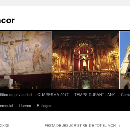
acor
lítica de privacidad
QUARESMA 2017
TEMPS DURANT L’ANY
Comu
rroquial
Lluerna
Enllaços
XXXII
FESTA DE JESUCRIST REI DE TOT EL MÓN
→