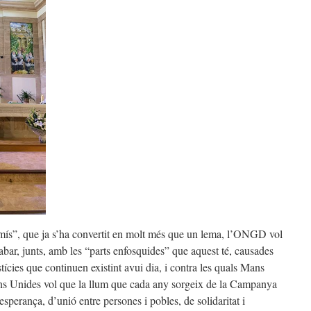
ís”, que ja s’ha convertit en molt més que un lema, l’ONGD vol
abar, junts, amb les “parts enfosquides” que aquest té, causades
ustícies que continuen existint avui dia, i contra les quals Mans
ans Unides vol que la llum que cada any sorgeix de la Campanya
sperança, d’unió entre persones i pobles, de solidaritat i