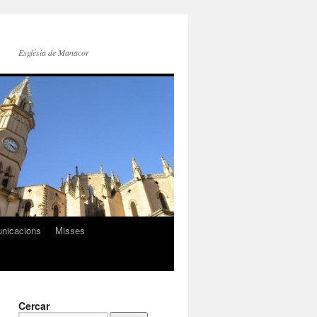
Església de Manacor
nicacions
Misses
Cercar