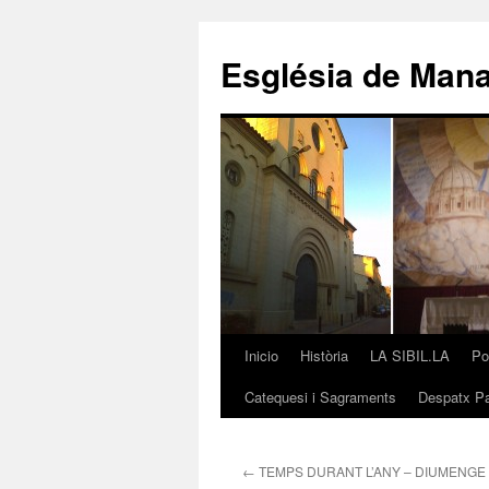
Saltar
al
Església de Man
contenido
Inicio
Història
LA SIBIL.LA
Po
Catequesi i Sagraments
Despatx Pa
←
TEMPS DURANT L’ANY – DIUMENGE 