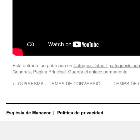
Esta entrada fue publicada en
Catequesi infantil
,
catequesis adol
Generals
,
Pagina Principal
. Guarda el
enlace permanente
.
←
QUARESMA – TEMPS DE CONVERSIÓ
TEMPS DE 
Església de Manacor
Política de privacidad