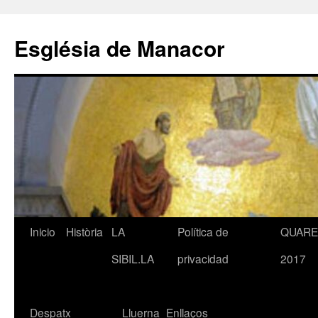
Saltar
al
Església de Manacor
contenido
Inicio
Història
LA
Política de
QUAR
SIBIL.LA
privacidad
2017
Despatx
Lluerna
Enllaços