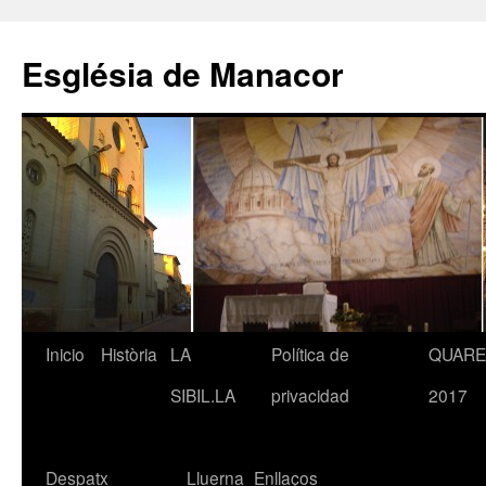
Saltar
al
Església de Manacor
contenido
Inicio
Història
LA
Política de
QUAR
SIBIL.LA
privacidad
2017
Despatx
Lluerna
Enllaços