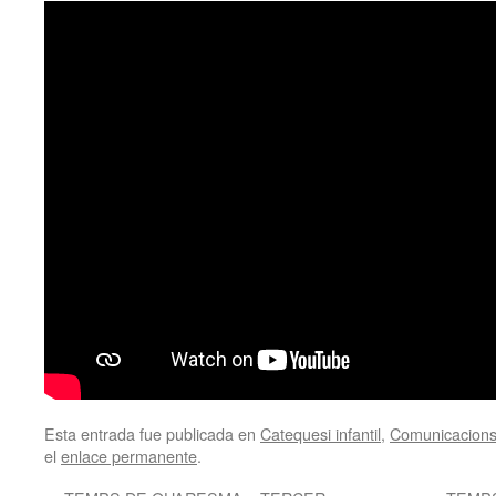
Esta entrada fue publicada en
Catequesi infantil
,
Comunicacions
el
enlace permanente
.