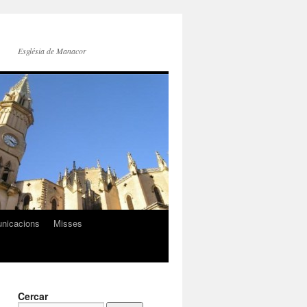
Església de Manacor
nicacions
Misses
Cercar