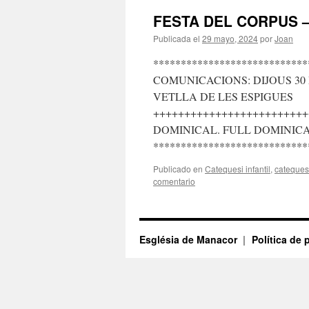
FESTA DEL CORPUS 
Publicada el
29 mayo, 2024
por
Joan
****************************
COMUNICACIONS: DIJOUS 30 M
VETLLA DE LES ESPIGUES
+++++++++++++++++++++++++
DOMINICAL. FULL DOMINICAL
****************************
Publicado en
Catequesi infantil
,
catequesi
comentario
Església de Manacor
Política de 