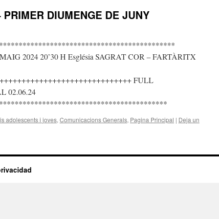
– PRIMER DIUMENGE DE JUNY
*********************************************
AIG 2024 20’30 H Església SAGRAT COR – FARTÀRITX
++++++++++++++++++++++++++++++ FULL
 02.06.24
*******************************************
s adolescents i joves
,
Comunicacions Generals
,
Pagina Principal
|
Deja un
privacidad