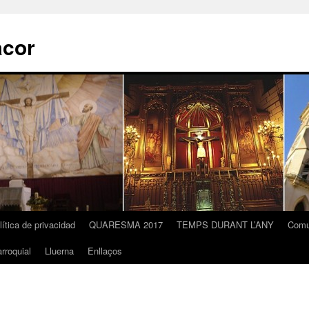
acor
lítica de privacidad
QUARESMA 2017
TEMPS DURANT L’ANY
Comu
rroquial
Lluerna
Enllaços