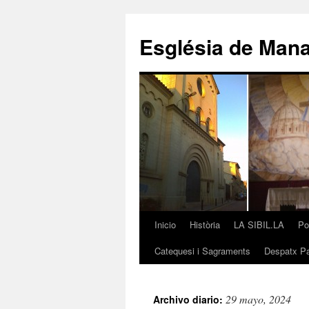
Saltar
al
Església de Man
contenido
Inicio
Història
LA SIBIL.LA
Po
Catequesi i Sagraments
Despatx Pa
29 mayo, 2024
Archivo diario: