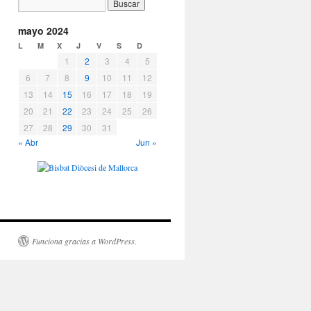
mayo 2024
L
M
X
J
V
S
D
1
2
3
4
5
6
7
8
9
10
11
12
13
14
15
16
17
18
19
20
21
22
23
24
25
26
27
28
29
30
31
« Abr
Jun »
Funciona gracias a WordPress.