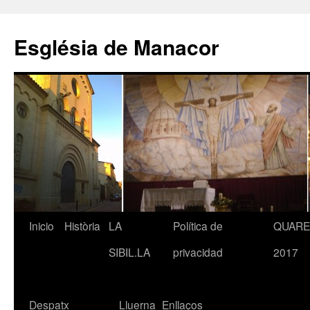
Saltar
al
Església de Manacor
contenido
Inicio
Història
LA
Política de
QUAR
SIBIL.LA
privacidad
2017
Despatx
Lluerna
Enllaços