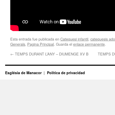
Esta entrada fue publicada en
Catequesi infantil
,
catequesis adol
Generals
,
Pagina Principal
. Guarda el
enlace permanente
.
←
TEMPS DURANT L’ANY – DIUMENGE XV B
TEMPS D
Església de Manacor
Política de privacidad