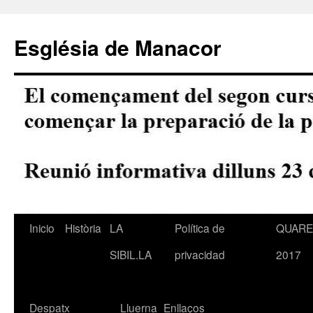
Saltar
al
Església de Manacor
contenido
Inicio
Història
LA
Política de
QUAR
SIBIL.LA
privacidad
2017
Despatx
Lluerna
Enllaços