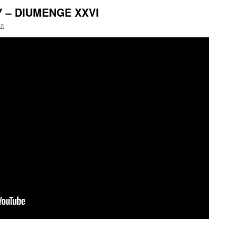
 – DIUMENGE XXVI
an