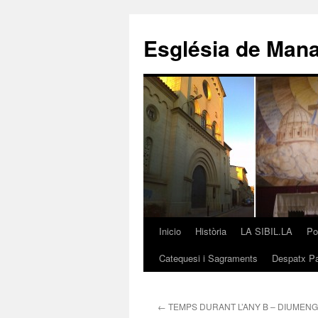
Saltar
al
Església de Man
contenido
Inicio
Història
LA SIBIL.LA
Po
Catequesi i Sagraments
Despatx Pa
←
TEMPS DURANT L’ANY B – DIUMENG