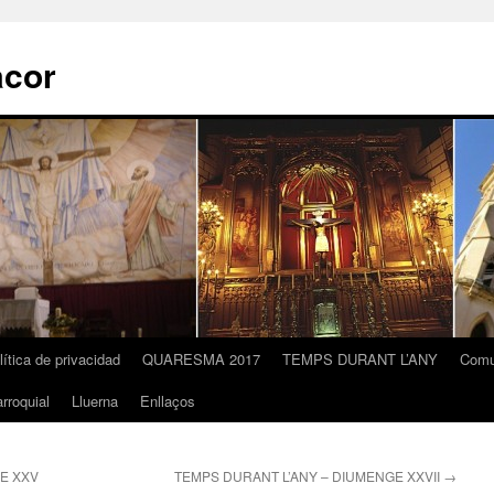
acor
lítica de privacidad
QUARESMA 2017
TEMPS DURANT L’ANY
Comu
rroquial
Lluerna
Enllaços
E XXV
TEMPS DURANT L’ANY – DIUMENGE XXVII
→