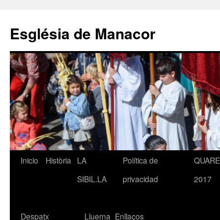
Saltar
al
Església de Manacor
contenido
Inicio
Història
LA
Política de
QUAR
SIBIL.LA
privacidad
2017
Despatx
Lluerna
Enllaços