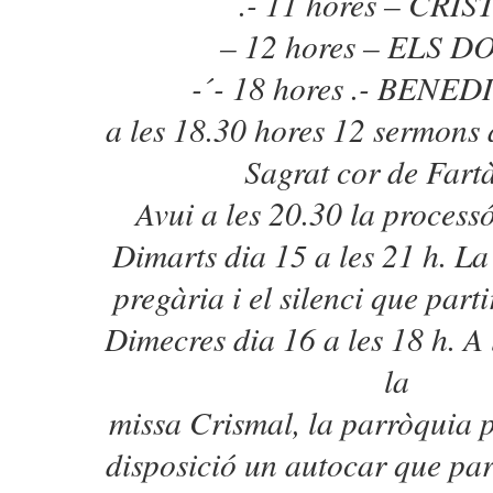
.- 11 hores – CRIS
– 12 hores – ELS 
-´- 18 hores .- BENE
a les 18.30 hores 12 sermons a
Sagrat cor de Fartà
Avui a les 20.30 la processó
Dimarts dia 15 a les 21 h. La
pregària i el silenci que part
Dimecres dia 16 a les 18 h. A
la
missa Crismal, la parròquia p
disposició un autocar que par