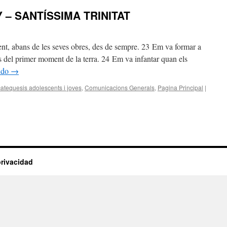
 – SANTÍSSIMA TRINITAT
t, abans de les seves obres, des de sempre. 23 Em va formar a
des del primer moment de la terra. 24 Em va infantar quan els
ndo
→
catequesis adolescents i joves
,
Comunicacions Generals
,
Pagina Principal
|
privacidad