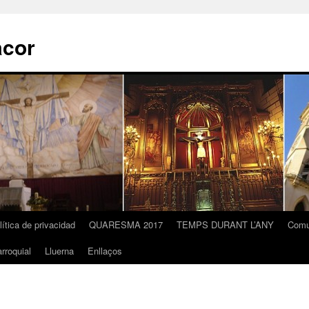
acor
lítica de privacidad
QUARESMA 2017
TEMPS DURANT L’ANY
Comu
rroquial
Lluerna
Enllaços