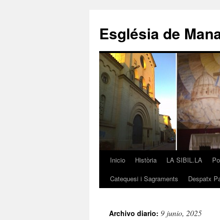
Saltar
al
Església de Man
contenido
Inicio
Història
LA SIBIL.LA
Po
Catequesi i Sagraments
Despatx Pa
9 junio, 2025
Archivo diario: