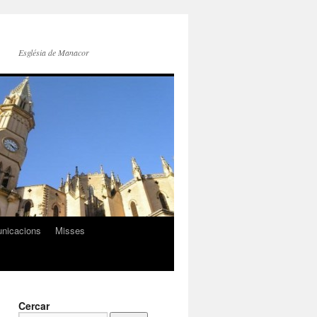
Església de Manacor
nicacions
Misses
Cercar