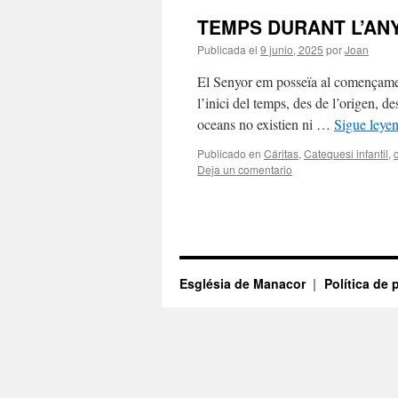
TEMPS DURANT L’ANY
Publicada el
9 junio, 2025
por
Joan
El Senyor em posseïa al començamen
l’inici del temps, des de l’origen, 
oceans no existien ni …
Sigue leye
Publicado en
Cáritas
,
Catequesi infantil
,
Deja un comentario
Església de Manacor
Política de 