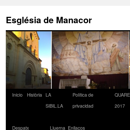
Saltar
al
Església de Manacor
contenido
Inicio
Història
LA
Política de
QUAR
SIBIL.LA
privacidad
2017
Despatx
Lluerna
Enllaços