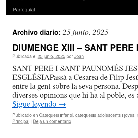
Parroquial
25 junio, 2025
Archivo diario:
DIUMENGE XIII – SANT PERE 
Publicada el
25 junio, 2025
por
Joan
SANT PERE I SANT PAUNOMÉS JE
ESGLÉSIAPassà a Cesarea de Filip Jesús
entre la gent sobre la seva persona. Desp
diverses opinions que hi ha al poble, es
Sigue leyendo
→
Publicado en
Catequesi infantil
,
catequesis adolescents i joves
,
Principal
|
Deja un comentario