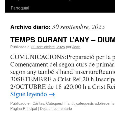
Parroquial
30 septiembre, 2025
Archivo diario:
TEMPS DURANT L’ANY – DIU
Publicada el
30 septiembre, 2025
por
Joan
COMUNICACIONS:Preparació per la p
Començament del segon curs de primària.
segon any també s’hand’inscriureReuni
30SETEMBRE a Crist Rei 20 h.Inscripci
2/OCTUBRE de 18 a20:00 h a Crist Re
Sigue leyendo
→
Publicado en
Cáritas
,
Catequesi infantil
,
catequesis adolescents 
Pagina Principal
|
Deja un comentario