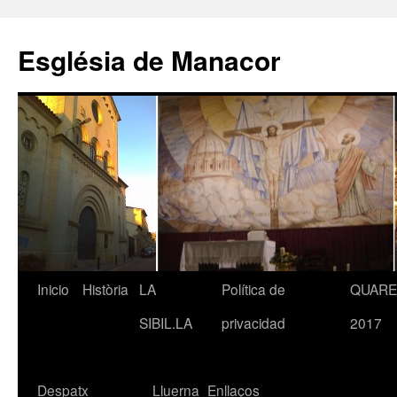
Saltar
al
Església de Manacor
contenido
Inicio
Història
LA
Política de
QUAR
SIBIL.LA
privacidad
2017
Despatx
Lluerna
Enllaços