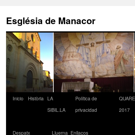
Saltar
al
Església de Manacor
contenido
Inicio
Història
LA
Política de
QUAR
SIBIL.LA
privacidad
2017
Despatx
Lluerna
Enllaços