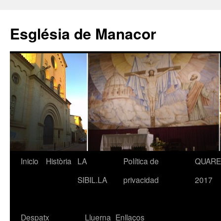
Saltar
al
Església de Manacor
contenido
Inicio
Història
LA
Política de
QUAR
SIBIL.LA
privacidad
2017
Despatx
Lluerna
Enllaços