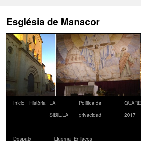
Saltar
al
Església de Manacor
contenido
Inicio
Història
LA
Política de
QUAR
SIBIL.LA
privacidad
2017
Despatx
Lluerna
Enllaços