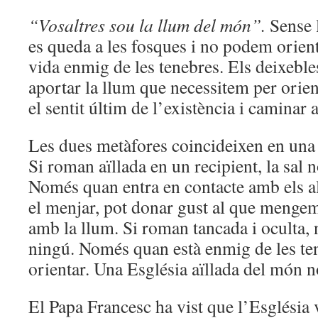
“Vosaltres sou la llum del món”.
Sense l
es queda a les fosques i no podem orient
vida enmig de les tenebres. Els deixebl
aportar la llum que necessitem per orie
el sentit últim de l’existència i caminar
Les dues metàfores coincideixen en una
Si roman aïllada en un recipient, la sal n
Només quan entra en contacte amb els al
el menjar, pot donar gust al que mengem
amb la llum. Si roman tancada i oculta, 
ningú. Només quan està enmig de les ten
orientar. Una Església aïllada del món no
El Papa Francesc ha vist que l’Església 