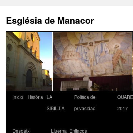
Saltar
al
Església de Manacor
contenido
Inicio
Història
LA
Política de
QUAR
SIBIL.LA
privacidad
2017
Despatx
Lluerna
Enllaços