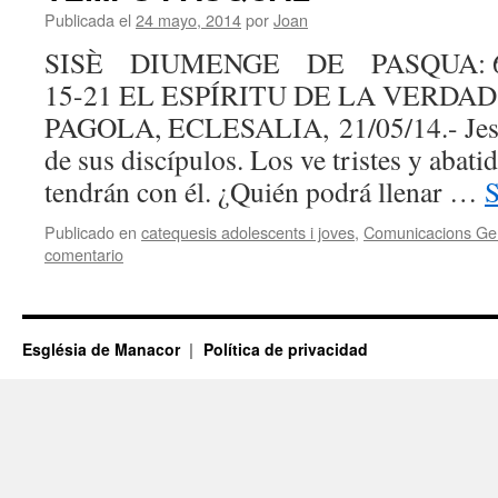
Publicada el
24 mayo, 2014
por
Joan
SISÈ DIUMENGE DE PASQUA: 6 Pas
15-21 EL ESPÍRITU DE LA VERDA
PAGOLA, ECLESALIA, 21/05/14.- Jesús
de sus discípulos. Los ve tristes y abati
tendrán con él. ¿Quién podrá llenar …
S
Publicado en
catequesis adolescents i joves
,
Comunicacions Ge
comentario
Església de Manacor
Política de privacidad