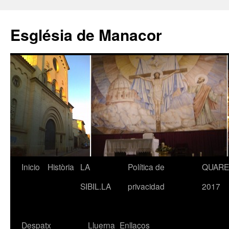
Saltar
al
Església de Manacor
contenido
Inicio
Història
LA
Política de
QUAR
SIBIL.LA
privacidad
2017
Despatx
Lluerna
Enllaços