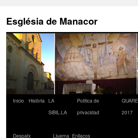
Saltar
al
Església de Manacor
contenido
Inicio
Història
LA
Política de
QUAR
SIBIL.LA
privacidad
2017
Despatx
Lluerna
Enllaços