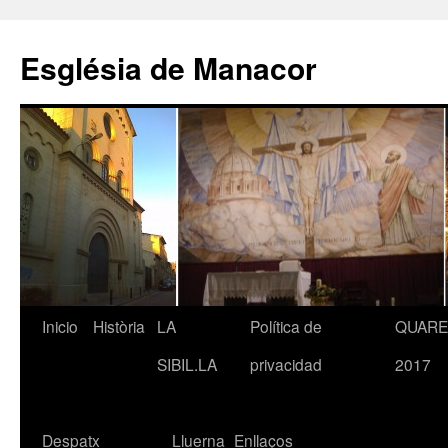
Saltar
al
Església de Manacor
contenido
Inicio
Història
LA
Política de
QUAR
SIBIL.LA
privacidad
2017
Despatx
Lluerna
Enllaços