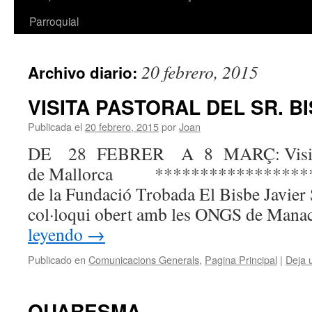
Parroquial
20 febrero, 2015
Archivo diario:
VISITA PASTORAL DEL SR. B
Publicada el
20 febrero, 2015
por
Joan
DE 28 FEBRER A 8 MARÇ: Visita P
de Mallorca ****************** 
de la Fundació Trobada El Bisbe Javier
col·loqui obert amb les ONGS de Mana
leyendo
→
Publicado en
Comunicacions Generals
,
Pagina Principal
|
Deja 
QUARESMA