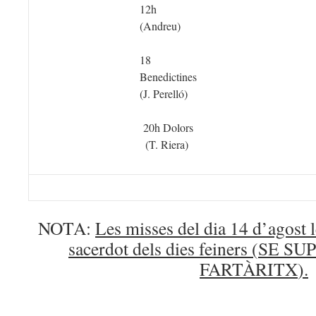
12h
(Andreu)
18
Benedictines
(J. Perelló)
20h Dolors
(T. Riera)
NOTA:
Les misses del dia 14 d’agost l
sacerdot dels dies feiners (
SE SU
FARTÀRITX
).