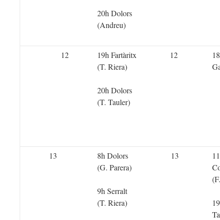
20h Dolors
(Andreu)
12
19h Fartàritx
12
18
(T. Riera)
Ga
20h Dolors
(T. Tauler)
13
8h Dolors
13
11
(G. Parera)
C
(F
9h Serralt
(T. Riera)
19
Ta