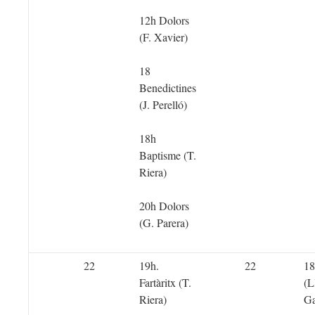
12h Dolors
(F. Xavier)
18
Benedictines
(J. Perelló)
18h
Baptisme (T.
Riera)
20h Dolors
(G. Parera)
22
19h.
22
18
Fartàritx (T.
(L
Riera)
Ga