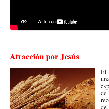
Atracción por Jesús
El 
u
ex
de
rec
de 