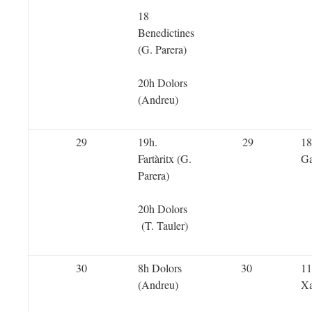
18
Benedictines
(G. Parera)
20h Dolors
(Andreu)
29
19h.
29
18
Fartàritx (G.
Ga
Parera)
20h Dolors
(T. Tauler)
30
8h Dolors
30
11
(Andreu)
Xa