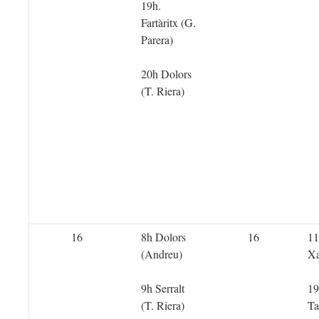
19h.
Fartàritx (G.
Parera)
20h Dolors
(T. Riera)
16
8h Dolors
16
11
(Andreu)
Xa
9h Serralt
19
(T. Riera)
Ta