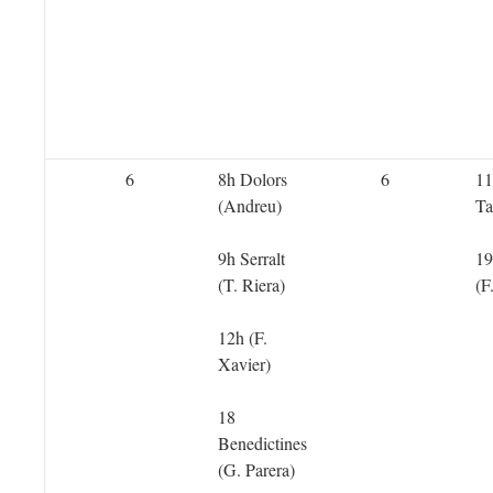
6
8h Dolors
6
11
(Andreu)
Ta
9h Serralt
19
(T. Riera)
(F
12h (F.
Xavier)
18
Benedictines
(G. Parera)