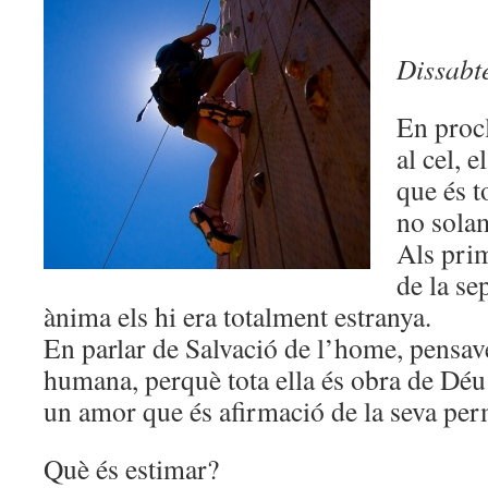
Dissabt
En proc
al cel, e
que és t
no sola
Als prim
de la se
ànima els hi era totalment estranya.
En parlar de Salvació de l’home, pensav
humana, perquè tota ella és obra de Déu
un amor que és afirmació de la seva pe
Què és estimar?