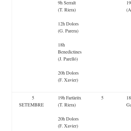
9h Serralt
19
(T. Riera)
(A
12h Dolors
(G. Parera)
18h
Benedictines
(J. Parelló)
20h Dolors
(F. Xavier)
5
19h Fartàritx
5
18
SETEMBRE
(T. Riera)
Ga
20h Dolors
(F. Xavier)