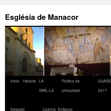
Saltar
al
Església de Manacor
contenido
Inicio
Història
LA
Política de
QUAR
SIBIL.LA
privacidad
2017
Despatx
Lluerna
Enllaços