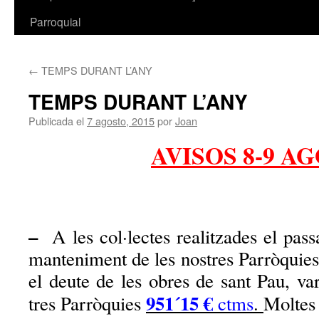
Parroquial
←
TEMPS DURANT L’ANY
TEMPS DURANT L’ANY
Publicada el
7 agosto, 2015
por
Joan
AVISOS 8-9 A
–
A les col·lectes realitzades el pas
manteniment de les nostres Parròquies 
el deute de les obres de sant Pau, va
951´15 €
tres Parròquies
ctms
.
Moltes 