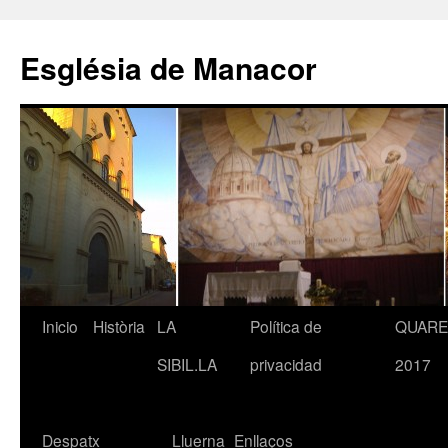
Saltar
al
Església de Manacor
contenido
Inicio
Història
LA
Política de
QUAR
SIBIL.LA
privacidad
2017
Despatx
Lluerna
Enllaços