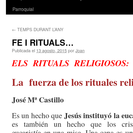
Parroquial
←
TEMPS DURANT L’ANY
FE I RITUALS…
Publicada el
13 agosto, 2015
por
Joan
ELS RITUALS RELIGIOSOS:
La fuerza de los rituales rel
José Mª Castillo
Jesús instituyó la eu
Es un hecho que
es también un hecho que los crist
eucaristía en una misa. Una cena es u