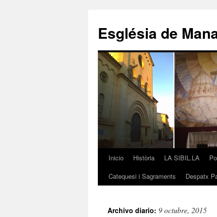
Saltar
al
Església de Man
contenido
Inicio
Història
LA SIBIL.LA
Po
Catequesi i Sagraments
Despatx Pa
9 octubre, 2015
Archivo diario: