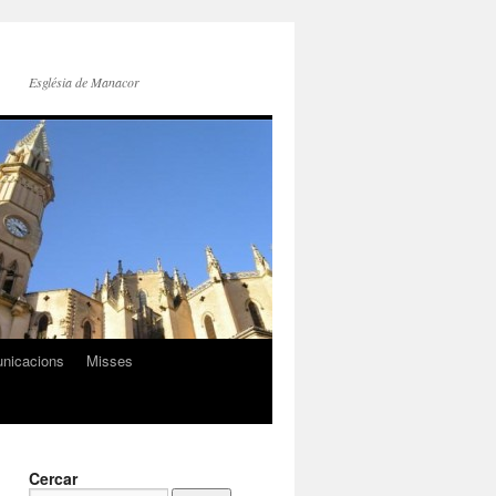
Església de Manacor
nicacions
Misses
Cercar