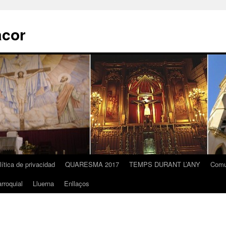
acor
lítica de privacidad
QUARESMA 2017
TEMPS DURANT L’ANY
Comu
rroquial
Lluerna
Enllaços