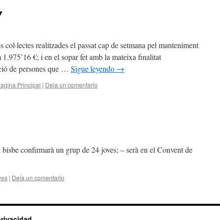
Y
lectes realitzades el passat cap de setmana pel manteniment
1.975’16 €; i en el sopar fet amb la mateixa finalitat
tació de persones que …
Sigue leyendo
→
agina Principal
|
Deja un comentario
l bisbe confirmarà un grup de 24 joves; – serà en el Convent de
ves
|
Deja un comentario
privacidad