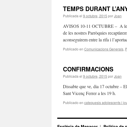
TEMPS DURANT L’AN
Publicada el
9 octubre, 2015
por
Joan
AVISOS 10-11 OCTUBRE – A les col·
de les nostres Parròquies recaptàrem 
aconseguirem entre la rifa i l’apor
Publicado en
Comunicacions Generals
,
P
CONFIRMACIONS
Publicada el
9 octubre, 2015
por
Joan
Dissabte que ve, dia 17 octubre – E
Sant Vicenç Ferrer a les 19 h.
Publicado en
catequesis adolescents i jo
Església de Manacor
Política de 