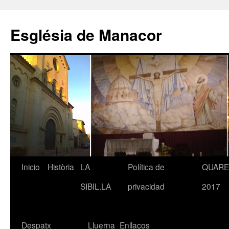
Saltar
al
Església de Manacor
contenido
Inicio
Història
LA
Política de
QUAR
SIBIL.LA
privacidad
2017
Despatx
Lluerna
Enllaços