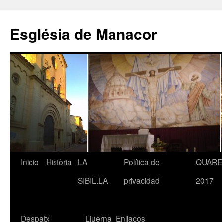
Saltar
al
Església de Manacor
contenido
Inicio
Història
LA
Política de
QUAR
SIBIL.LA
privacidad
2017
Despatx
Lluerna
Enllaços