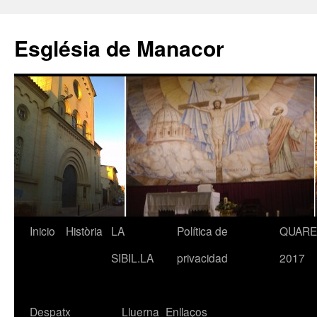
Saltar
al
Església de Manacor
contenido
Inicio
Història
LA
Política de
QUAR
SIBIL.LA
privacidad
2017
Despatx
Lluerna
Enllaços