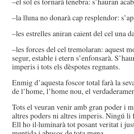
–el sol es tornarà tenebra: s’hauran acaba
–la lluna no donarà cap resplendor: s’a
–les estrelles aniran caient del cel una da
–les forces del cel tremolaran: aquest 
segur, estable i etern s’enfonsarà. S’hau
imperis i tots els dèspotes regnants.
Enmig d’aquesta foscor total farà la seva 
de l’home, l’home nou, el verdaderame
Tots el veuran venir amb gran poder i ma
altres poders ni altres imperis. Ningú li
Ell ho il·luminarà tot posant veritat i jus
mentida i abusos de tota mena.