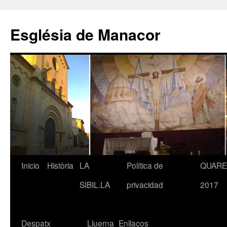
Saltar
al
Església de Manacor
contenido
Inicio
Història
LA
Política de
QUAR
SIBIL.LA
privacidad
2017
Despatx
Lluerna
Enllaços