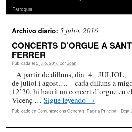
Parroquial
5 julio, 2016
Archivo diario:
CONCERTS D’ORGUE A SANT
FERRER
Publicada el
5 julio, 2016
por
Joan
A partir de dilluns, dia 4 JULIOL, 
de juliol i agost…. – cada dilluns a migd
12’30, hi haurà un concert d’orgue en e
Vicenç …
Sigue leyendo
→
Publicado en
Comunicacions Generals
,
Pagina Principal
|
Deja 