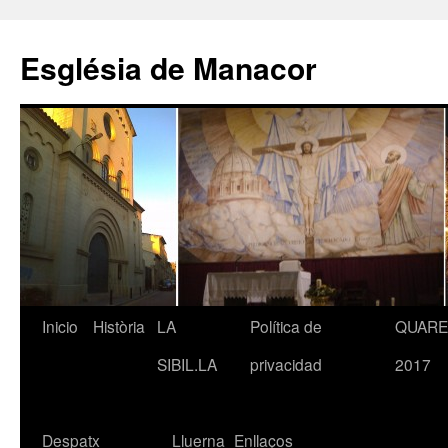
Saltar
al
Església de Manacor
contenido
Inicio
Història
LA
Política de
QUAR
SIBIL.LA
privacidad
2017
Despatx
Lluerna
Enllaços