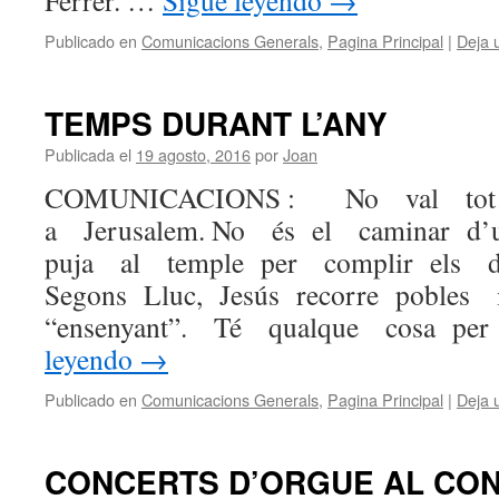
Ferrer. …
Sigue leyendo
→
Publicado en
Comunicacions Generals
,
Pagina Principal
|
Deja 
TEMPS DURANT L’ANY
Publicada el
19 agosto, 2016
por
Joan
COMUNICACIONS : No val tot… 
a Jerusalem. No és el caminar d
puja al temple per complir els de
Segons Lluc, Jesús recorre pobles
“ensenyant”. Té qualque cosa pe
leyendo
→
Publicado en
Comunicacions Generals
,
Pagina Principal
|
Deja 
CONCERTS D’ORGUE AL CO