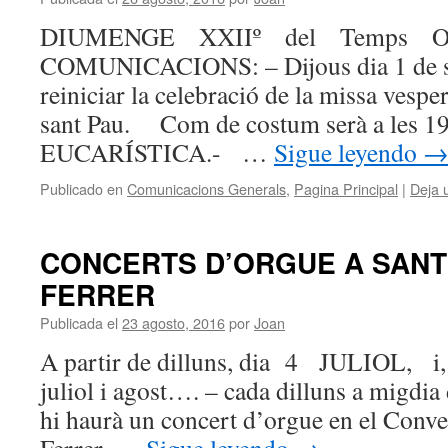
DIUMENGE XXIIº del Temps Or
COMUNICACIONS: – Dijous dia 1 de s
reiniciar la celebració de la missa vespe
sant Pau. Com de costum serà a les
EUCARÍSTICA.- …
Sigue leyendo
Publicado en
Comunicacions Generals
,
Pagina Principal
|
Deja 
CONCERTS D’ORGUE A SANT
FERRER
Publicada el
23 agosto, 2016
por
Joan
A partir de dilluns, dia 4 JULIOL, i, 
juliol i agost…. – cada dilluns a migdia 
hi haurà un concert d’orgue en el Conve