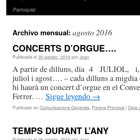
Parroquial
agosto 2016
Archivo mensual:
CONCERTS D’ORGUE….
Publicada el
30 agosto, 2016
por
Joan
A partir de dilluns, dia 4 JULIOL, i, 
juliol i agost…. – cada dilluns a migdia 
hi haurà un concert d’orgue en el Conve
Ferrer. …
Sigue leyendo
→
Publicado en
Comunicacions Generals
,
Pagina Principal
|
Deja 
TEMPS DURANT L’ANY
Publicada el
26 agosto, 2016
por
Joan