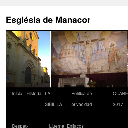
Saltar
al
Església de Manacor
contenido
Inicio
Història
LA
Política de
QUAR
SIBIL.LA
privacidad
2017
Despatx
Lluerna
Enllaços