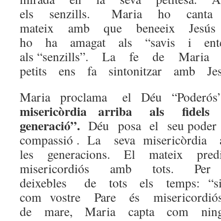
els senzills. Maria ho ca
mateix amb que beneeix Jesús
ho ha amagat als “savis i ent
als “senzills”. La fe de Mar
petits ens fa sintonitzar amb Jes
Maria proclama el Déu “Poderó
misericòrdia arriba als fidel
generació”.
Déu posa el seu pod
compassió . La seva misericòrdi
les generacions. El mateix pre
misericordiós amb tots. P
deixebles de tots els temps: “sig
com vostre Pare és misericor
de mare, Maria capta com nin