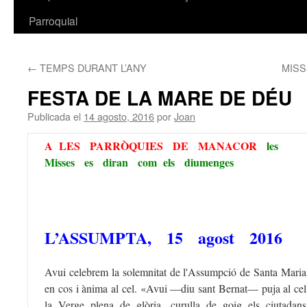
Parroquial
←
TEMPS DURANT L’ANY
MISS
FESTA DE LA MARE DE DÉU
Publicada el
14 agosto, 2016
por
Joan
A LES PARRÒQUIES DE MANACOR
les
Misses es diran com els diumenges
L’ASSUMPTA, 15 agost 2016
Avui celebrem la solemnitat de l'Assumpció de Santa Maria
en cos i ànima al cel. «Avui —diu sant Bernat— puja al cel
la Verge plena de glòria, curulla de goig els ciutadans