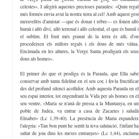
celestes». I afegirà aquestes precioses paraules: «Quin regal
més formós envia avui la nostra terra al cel! Amb aquest gest
meravellós d'amistat —que és donar i rebre— es fonen allò
humà i allò diví, allò terrenal i allò celestial, el que és humil i
el sublim. El fruit més granat de la terra és allí, d'on
procedeixen els millors regals i els dons de més vàlua.
Encimada en les altures, la Verge Santa prodigarà els seus
dons als homes».
El primer do que et prodiga és la Paraula, que Ella sabé
conservar amb tanta fidelitat en el seu cor, i fer-la fructificar
des del profund silenci acollidor. Amb aquesta Paraula en el
seu espai interior, tot engendrant la Vida per als homes en el
seu ventre, «Maria se n'anà de pressa a la Muntanya, en un
poble de Judea, va entrar a casa de Zacaries i saludà
Elisabet» (Lc 1,39-40). La presència de Maria expandeix
l'alegria: «Tan bon punt he sentit la teva salutació, l'infant ha
saltat de joia dins les meves entranyes» (Lc 1,44), exclama