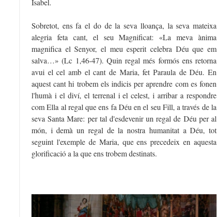
Isabel.
Sobretot, ens fa el do de la seva lloança, la seva mateixa
alegria feta cant, el seu Magnificat: «La meva ànima
magnifica el Senyor, el meu esperit celebra Déu que em
salva…» (Lc 1,46-47). Quin regal més formós ens retorna
avui el cel amb el cant de Maria, fet Paraula de Déu. En
aquest cant hi trobem els indicis per aprendre com es fonen
l'humà i el diví, el terrenal i el celest, i arribar a respondre
com Ella al regal que ens fa Déu en el seu Fill, a través de la
seva Santa Mare: per tal d'esdevenir un regal de Déu per al
món, i demà un regal de la nostra humanitat a Déu, tot
seguint l'exemple de Maria, que ens precedeix en aquesta
glorificació a la que ens trobem destinats.