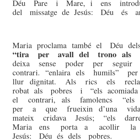
Déu Pare i Mare, i ens intro
del missatge de Jesús: Déu és a
Maria proclama també el Déu d
“tira per avall del trono als
deixa sense poder per seguir
contrari. “enlaira els humils” 
llur dignitat. Als rics els r
robat als pobres i “els acomiad
el contrari, als famolencs “e
per a que frueixin d’una vid
mateix cridava Jesús; “els darr
Maria ens porta a acollir 
Jesús: Déu és dels pobres.