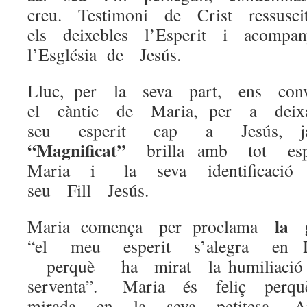
creu. Testimoni de Crist ressusci
els deixebles l’Esperit i acompa
l’Església de Jesús.
Lluc, per la seva part, ens co
el càntic de Maria, per a deix
seu esperit cap a Jesús
“Magnificat”
brilla amb tot e
Maria i la seva identificaci
seu Fill Jesús.
la 
Maria comença per proclama
“el meu esperit s’alegra en D
perquè ha mirat la humili
serventa”. Maria és feliç perq
mirada en la seva petitesa.