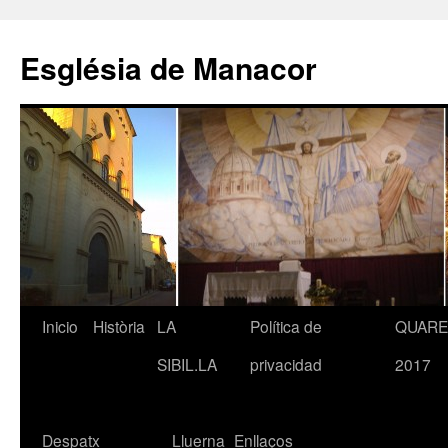
Saltar
al
Església de Manacor
contenido
Inicio
Història
LA
Política de
QUAR
SIBIL.LA
privacidad
2017
Despatx
Lluerna
Enllaços