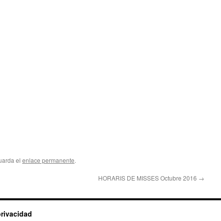
uarda el
enlace permanente
.
HORARIS DE MISSES Octubre 2016
→
privacidad