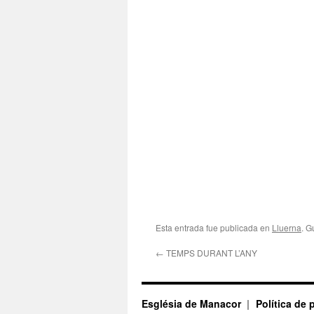
Esta entrada fue publicada en
Lluerna
. G
←
TEMPS DURANT L’ANY
Església de Manacor
Política de 