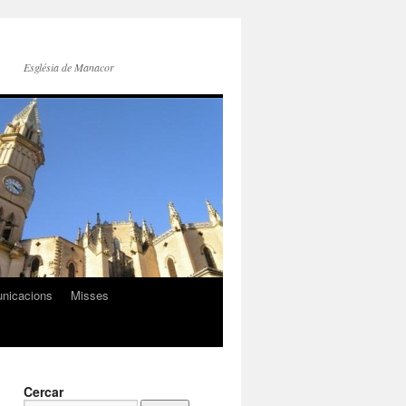
Església de Manacor
nicacions
Misses
Cercar