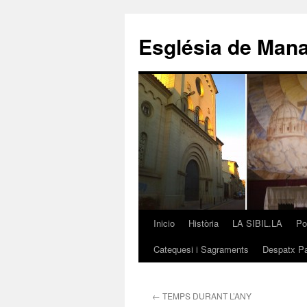
Saltar
al
Església de Man
contenido
Inicio
Història
LA SIBIL.LA
Po
Catequesi i Sagraments
Despatx Pa
←
TEMPS DURANT L’ANY