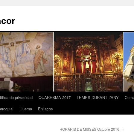
acor
lítica de privacidad
QUARESMA 2017
TEMPS DURANT L’ANY
Comu
rroquial
Lluerna
Enllaços
HORARIS DE MISSES Octubre 2016
→