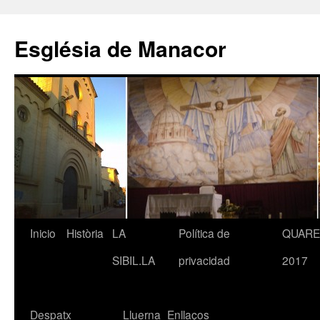
Saltar
al
Església de Manacor
contenido
Inicio
Història
LA
Política de
QUAR
SIBIL.LA
privacidad
2017
Despatx
Lluerna
Enllaços