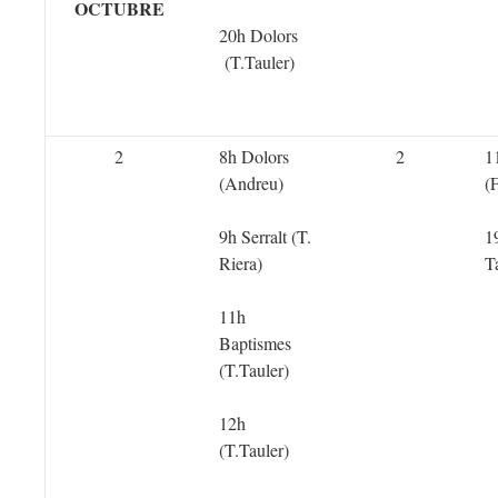
OCTUBRE
20h Dolors
(T.Tauler)
2
8h Dolors
2
1
(Andreu)
(
9h Serralt (T.
1
Riera)
T
11h
Baptismes
(T.Tauler)
12h
(T.Tauler)