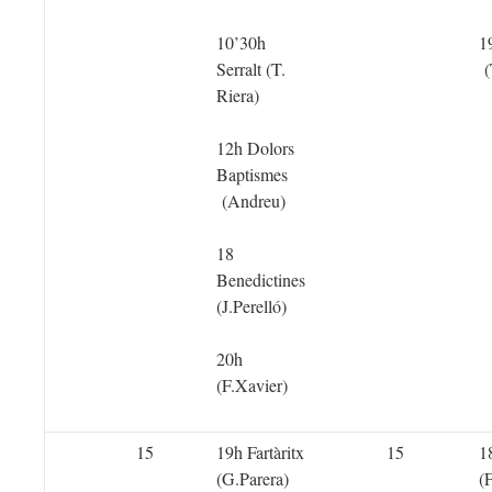
10’30h
1
Serralt (T.
(
Riera)
12h Dolors
Baptismes
(Andreu)
18
Benedictines
(J.Perelló)
20h
(F.Xavier)
15
19h Fartàritx
15
1
(G.Parera)
(