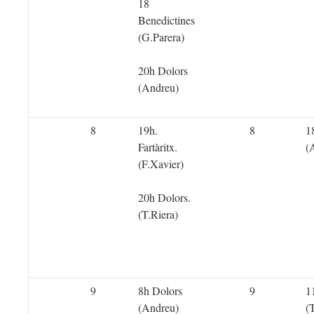
18
Benedictines
(G.Parera)
20h Dolors
(Andreu)
8
19h.
8
1
Fartàritx.
(
(F.Xavier)
20h Dolors.
(T.Riera)
9
8h Dolors
9
1
(Andreu)
(