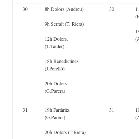
30
8h Dolors (Andreu)
30
1
(
9h Serralt (T. Riera)
1
12h Dolors.
(
(T.Tauler)
18h Benedictines
(J.Perelló)
20h Dolors
(G.Parera)
31
19h Fartàritx
31
1
(G.Parera)
(
20h Dolors (T.Riera)