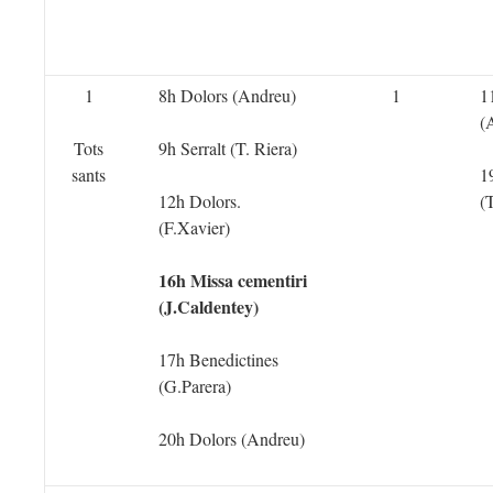
1
8h Dolors (Andreu)
1
1
(
Tots
9h Serralt (T. Riera)
sants
1
12h Dolors.
(
(F.Xavier)
16h Missa cementiri
(J.Caldentey)
17h Benedictines
(G.Parera)
20h Dolors (Andreu)