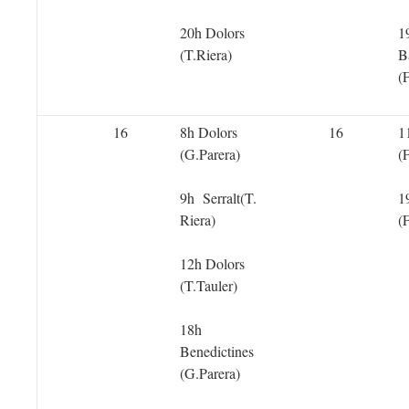
20h Dolors
1
(T.Riera)
B
(
16
8h Dolors
16
1
(G.Parera)
(
9h Serralt(T.
1
Riera)
(
12h Dolors
(T.Tauler)
18h
Benedictines
(G.Parera)