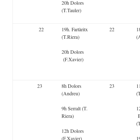
20h Dolors
(T.Tauler)
22
19h. Fartàritx
22
1
(T.Riera)
(
20h Dolors
(F.Xavier)
23
8h Dolors
23
1
(Andreu)
(
9h Serralt (T.
1
Riera)
B
(
12h Dolors
(F.Xavier)
1