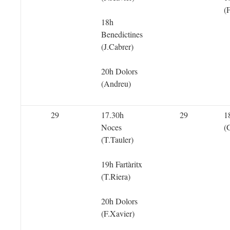
(
18h
Benedictines
(J.Cabrer)
20h Dolors
(Andreu)
29
17.30h
29
1
Noces
(
(T.Tauler)
19h Fartàritx
(T.Riera)
20h Dolors
(F.Xavier)