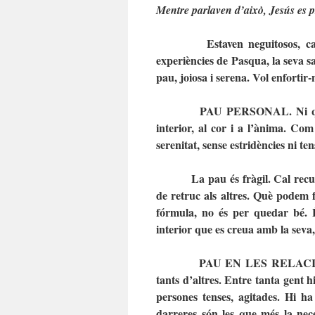
Mentre parlaven d’això, Jesús es pr
Estaven neguitosos, c
experiències de Pasqua, la seva s
pau, joiosa i serena. Vol enfortir
PAU PERSONAL. Ni que 
interior, al cor i a l’ànima. Co
serenitat, sense estridències ni te
La pau és fràgil. Cal recu
de retruc als altres. Què podem 
fórmula, no és per quedar bé. 
interior que es creua amb la seva
PAU EN LES RELACIONS.
tants d’altres. Entre tanta gent h
persones tenses, agitades. Hi h
darreres són les que més la nec