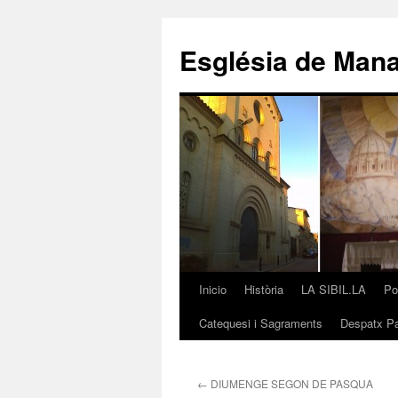
Saltar
al
Església de Man
contenido
Inicio
Història
LA SIBIL.LA
Po
Catequesi i Sagraments
Despatx Pa
←
DIUMENGE SEGON DE PASQUA