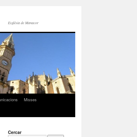
Església de Manacor
nicacions
Misses
Cercar