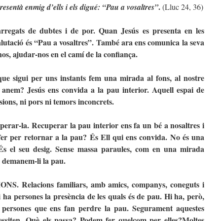
.
esentà enmig d’ells i els digué: “Pau a vosaltres”
(Lluc 24, 36)
arregats de dubtes i de por. Quan Jesús es presenta en les
alutació és “Pau a vosaltres”. També ara ens comunica la seva
-nos, ajudar-nos en el camí de la confiança.
sigui per uns instants fem una mirada al fons, al nostre
m anem? Jesús ens convida a la pau interior. Aquell espai de
nsions, ni pors ni temors inconcrets.
perar-la. Recuperar la pau interior ens fa un bé a nosaltres i
fer per retornar a la pau? És Ell qui ens convida. No és una
És el seu desig. Sense massa paraules, com en una mirada
, demanem-li la pau.
 Relacions familiars, amb amics, companys, coneguts i
i ha persones la presència de les quals és de pau. Hi ha, però,
a persones que ens fan perdre la pau. Segurament aquestes
essiten. Què els passa? Podem fer quelcom per elles?Moltes