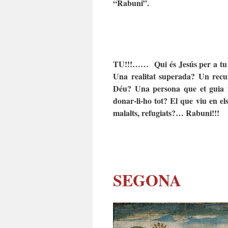
“Rabuni”.
TU!!!…… Qui és Jesús per a tu 
Una realitat superada? Un recu
Déu? Una persona que et guia i
donar-li-ho tot? El que viu en el
malalts, refugiats?… Rabuni!!!
SEGONA