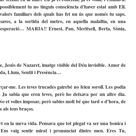
possiblement tu no tinguis consciència d'haver estat amb Ell.
valors familiars dels quals has fet un ús que només tu saps.
ves, a la sortida del metro, en aquella malaltia, en una
esperació… MARIA!! Ernest, Pau, Meritxell, Berta, Sònia,
Jesús de Nazaret, imatge visible del Déu invisible. Amor de
ida, Llum, Sentit i Presència…
çar-me. Les teves trucades gairebé no feien soroll. Les podia
. Ja sabia que eren teves, però ho deixava per un altre dia.
 No et volies imposar, però sabies molt bé que tard o d’hora, de
a als teus braços.
t en la meva vida. Pensava que tot plegat va ser una bonica i
. Em vaig sentir mirat i pronunciat dintre meu. Eres Tu,