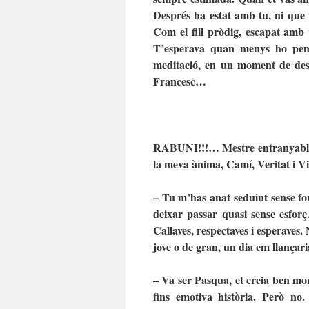
Després ha estat amb tu, ni que 
Com el fill pròdig, escapat amb 
T’esperava quan menys ho pensa
meditació, en un moment de des
Francesc…
RABUNI!!!… Mestre entranyable, 
la meva ànima, Camí, Veritat i V
–
Tu m’has anat seduint sense for
deixar passar quasi sense esforç
Callaves, respectaves i esperaves.
jove o de gran, un dia em llançari
– Va ser Pasqua, et creia ben mor
fins emotiva història. Però no