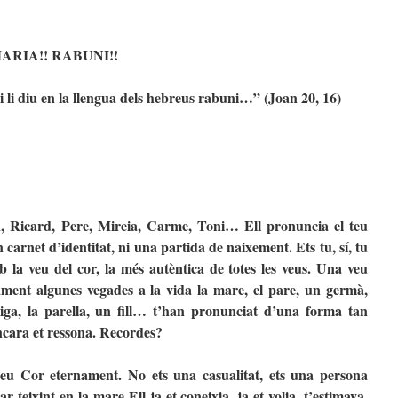
ARIA!! RABUNI!!
 i li diu en la llengua dels hebreus rabuni…” (Joan 20, 16)
, Ricard, Pere, Mireia, Carme, Toni… Ell pronuncia el teu
 carnet d’identitat, ni una partida de naixement. Ets tu, sí, tu
 la veu del cor, la més autèntica de totes les veus. Una veu
ment algunes vegades a la vida la mare, el pare, un germà,
a, la parella, un fill… t’han pronunciat d’una forma tan
ncara et ressona. Recordes?
eu Cor eternament. No ets una casualitat, ets una persona
teixint en la mare Ell ja et coneixia, ja et volia, t’estimava.