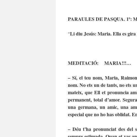
PARAULES DE PASQUA. 1ª: M
Li diu Jesús: Maria. Ella es gira
“
MEDITACIÓ: MARIA!!!…
– Sí, el teu nom, Maria, Raimon
nom. No ets un de tants, no ets un
mateix, que Ell et pronuncia amb
permanent, total d’amor. Segura
una germana, un amic, una amig
especial que no ho has oblidat. E
– Déu t’ha pronunciat des del s
sempre estimada. Quan et vas anar 