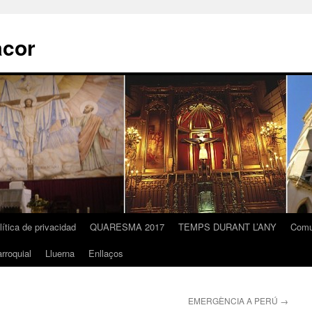
acor
lítica de privacidad
QUARESMA 2017
TEMPS DURANT L’ANY
Comu
rroquial
Lluerna
Enllaços
EMERGÈNCIA A PERÚ
→