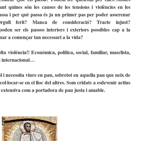
ant quines són les causes de les tensions i violències en les
passa i per què passa és ja un primer pas per poder asserenar
rgull ferit? Manca de consideració? Tracte injust?
den ser els passos interiors i exteriors possibles cap a la
ornar a començar tan necessari a la vida?
violència!! Econòmica, política, social, familiar, masclista,
l i internacional…
 i necessita viure en pau, sobretot en aquella pau que neix de
 col·locar-se en el lloc del altres. Som cridats a esdevenir actius
a extensiva com a portadora de pau justa i amable.