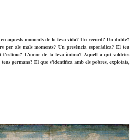
en aquests moments de la teva vida? Un record? Un dubte?
rs per als mals moments? Un presència esporàdica? El teu
 t’estima? L’amor de la teva ànima? Aquell a qui voldries
s teus germans? El que s’identifica amb els pobres, explotats,