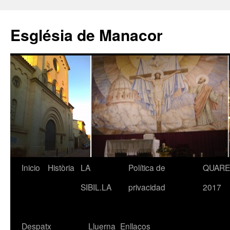
Saltar
al
Església de Manacor
contenido
Inicio
Història
LA
Política de
QUAR
SIBIL.LA
privacidad
2017
Despatx
Lluerna
Enllaços