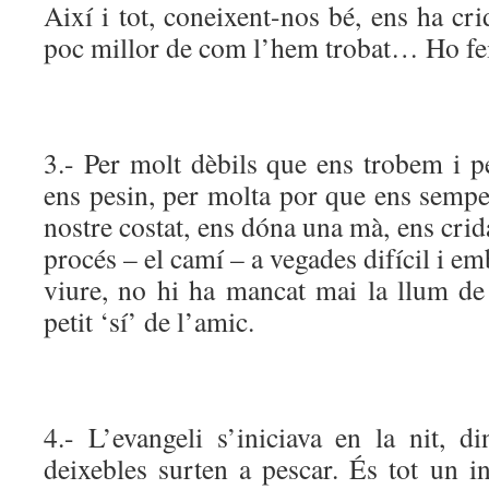
Així i tot, coneixent-nos bé, ens ha cr
poc millor de com l’hem trobat… Ho f
3.- Per molt dèbils que ens trobem i p
ens pesin, per molta por que ens sempe
nostre costat, ens dóna una mà, ens crid
procés – el camí – a vegades difícil i e
viure, no hi ha mancat mai la llum de
petit ‘sí’ de l’amic.
4.- L’evangeli s’iniciava en la nit, d
deixebles surten a pescar. És tot un i