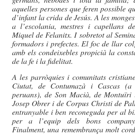
aquelles persones que feren possible q
d’infant la crida de Jesús. A les monges 
a l’escolania, mestres i capellans d
Miquel de Felanitx. I sobretot al Semina
formadors i prefectes. El foc de llar co
amb els condeixebles propicià la const
de la fe i la fidelitat.
A les parròquies i comunitats cristian
Ciutat, de Contumazà i Cascas (a 
peruans), de Son Macià, de Montuïri 
Josep Obrer i de Corpus Christi de P
entranyable i ben reconeguda per al bi
per a l’equip dels bons companys
Finalment, una remembrança molt cordi