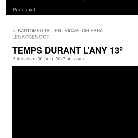
Parroquial
←
BARTOMEU TAULER , VICARI, CELEBRA
LES NOCES D’OR
TEMPS DURANT L’ANY 13º
Publicada el
30 junio, 2017
por
Joan