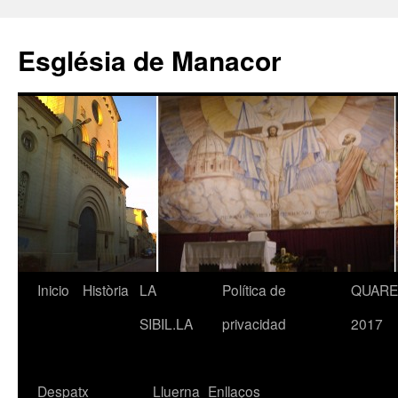
Saltar
al
Església de Manacor
contenido
Inicio
Història
LA
Política de
QUAR
SIBIL.LA
privacidad
2017
Despatx
Lluerna
Enllaços