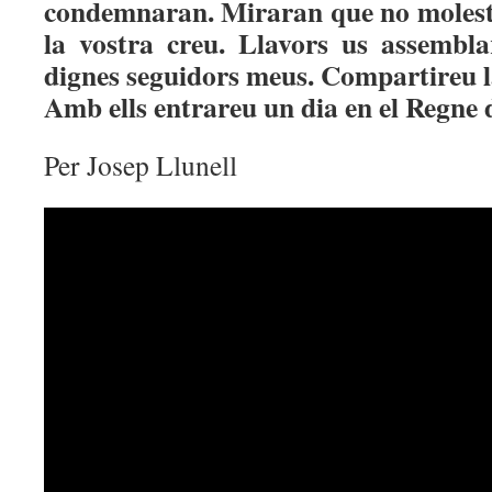
condemnaran. Miraran que no molest
la vostra creu. Llavors us assembl
dignes seguidors meus. Compartireu la 
Amb ells entrareu un dia en el Regne 
Per Josep Llunell