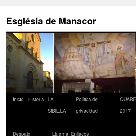
Saltar
al
Església de Manacor
contenido
Inicio
Història
LA
Política de
QUAR
SIBIL.LA
privacidad
2017
Despatx
Lluerna
Enllaços