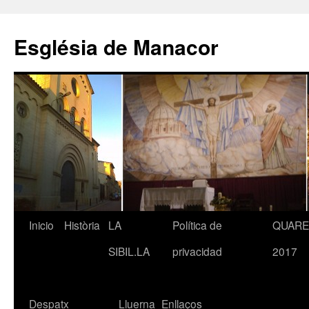
Saltar
al
Església de Manacor
contenido
Inicio
Història
LA
Política de
QUAR
SIBIL.LA
privacidad
2017
Despatx
Lluerna
Enllaços