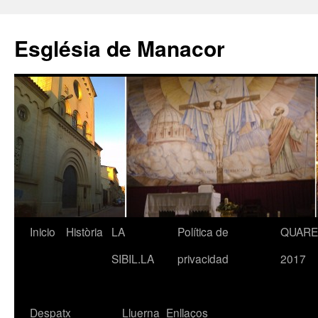
Saltar
al
Església de Manacor
contenido
Inicio
Història
LA
Política de
QUAR
SIBIL.LA
privacidad
2017
Despatx
Lluerna
Enllaços