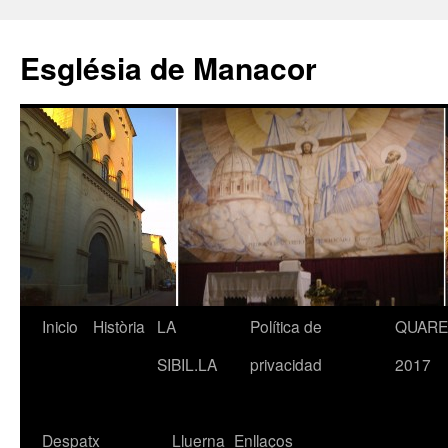
Saltar
al
Església de Manacor
contenido
Inicio
Història
LA
Política de
QUAR
SIBIL.LA
privacidad
2017
Despatx
Lluerna
Enllaços