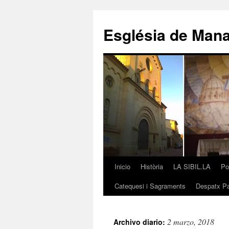
Saltar
al
Església de Man
contenido
Inicio
Història
LA SIBIL.LA
Po
Catequesi i Sagraments
Despatx Pa
2 marzo, 2018
Archivo diario: