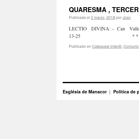
QUARESMA , TERCE
Publicada el
2 marzo, 2018
por
Joan
LECTIO DIVINA: – Can Vallespi
13-25 * * * * *
Publicado en
Catequesi infantil
,
Comunic
Església de Manacor
Política de 