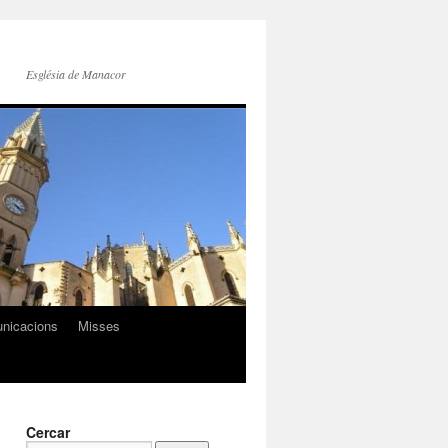
Església de Manacor
nicacions
Misses
Cercar