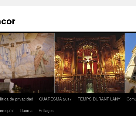
acor
lítica de privacidad
QUARESMA 2017
TEMPS DURANT L’ANY
Comu
rroquial
Lluerna
Enllaços