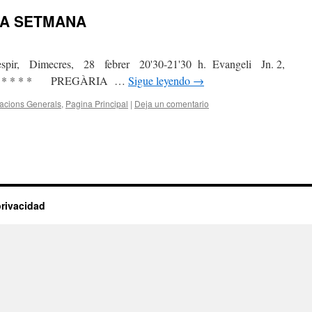
RA SETMANA
r, Dimecres, 28 febrer 20'30-21'30 h. Evangeli Jn. 2,
 * PREGÀRIA …
Sigue leyendo
→
acions Generals
,
Pagina Principal
|
Deja un comentario
privacidad