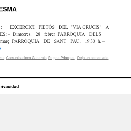
RESMA
EXCERCICI PIETÓS DEL "VIA CRUCIS" A
: – Dimecres, 28 febrer PARRÒQUIA DELS
, 8 març PARRÒQUIA DE SANT PAU, 19'30 h. –
→
ves
,
Comunicacions Generals
,
Pagina Principal
|
Deja un comentario
privacidad