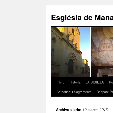
Saltar
al
Església de Man
contenido
Inicio
Història
LA SIBIL.LA
Po
Catequesi i Sagraments
Despatx Pa
10 marzo, 2018
Archivo diario: