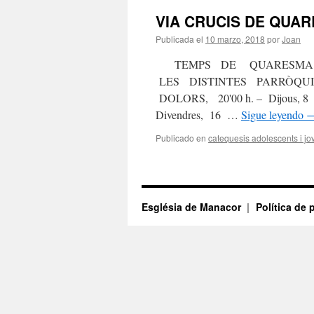
VIA CRUCIS DE QUA
Publicada el
10 marzo, 2018
por
Joan
TEMPS DE QUARESMA : 
LES DISTINTES PARRÒQUIES
DOLORS, 20'00 h. – Dijous
Divendres, 16 …
Sigue leyendo
Publicado en
catequesis adolescents i jo
Església de Manacor
Política de 