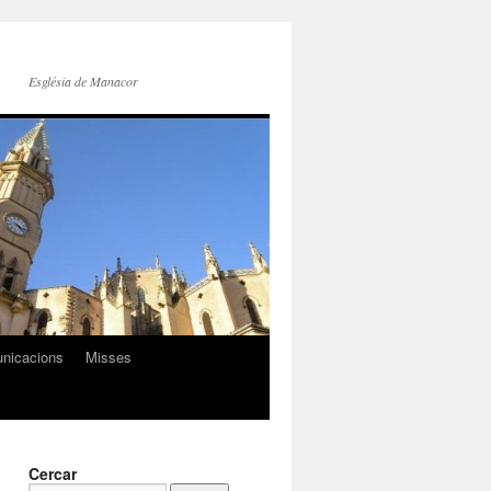
Església de Manacor
nicacions
Misses
Cercar