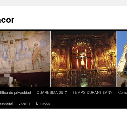
acor
lítica de privacidad
QUARESMA 2017
TEMPS DURANT L’ANY
Comu
rroquial
Lluerna
Enllaços