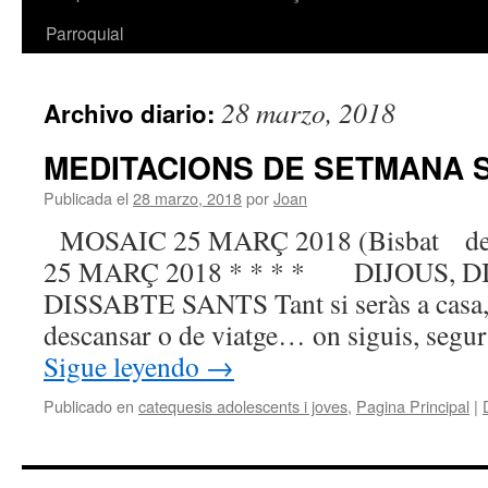
Parroquial
28 marzo, 2018
Archivo diario:
MEDITACIONS DE SETMANA 
Publicada el
28 marzo, 2018
por
Joan
MOSAIC 25 MARÇ 2018 (Bisbat d
25 MARÇ 2018 * * * * DIJOUS, D
DISSABTE SANTS Tant si seràs a casa, 
descansar o de viatge… on siguis, segu
Sigue leyendo
→
Publicado en
catequesis adolescents i joves
,
Pagina Principal
|