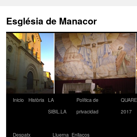
Saltar
al
Església de Manacor
contenido
Inicio
Història
LA
Política de
QUAR
SIBIL.LA
privacidad
2017
Despatx
Lluerna
Enllaços