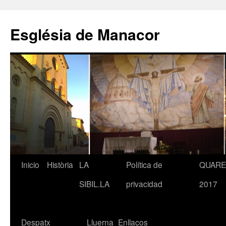
Saltar
al
Església de Manacor
contenido
Inicio
Història
LA
Política de
QUAR
SIBIL.LA
privacidad
2017
Despatx
Lluerna
Enllaços