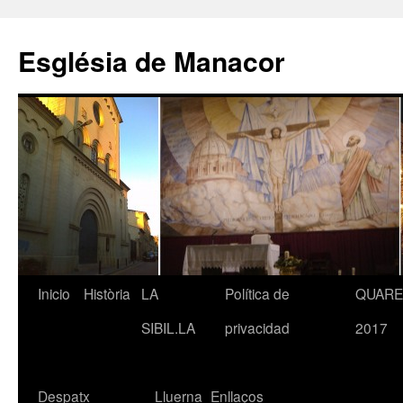
Saltar
al
Església de Manacor
contenido
Inicio
Història
LA
Política de
QUAR
SIBIL.LA
privacidad
2017
Despatx
Lluerna
Enllaços