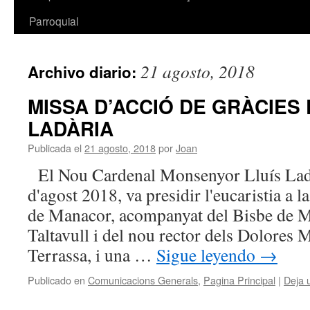
Parroquial
21 agosto, 2018
Archivo diario:
MISSA D’ACCIÓ DE GRÀCIES
LADÀRIA
Publicada el
21 agosto, 2018
por
Joan
El Nou Cardenal Monsenyor Lluís Lad
d'agost 2018, va presidir l'eucaristia a 
de Manacor, acompanyat del Bisbe de M
Taltavull i del nou rector dels Dolore
Terrassa, i una …
Sigue leyendo
→
Publicado en
Comunicacions Generals
,
Pagina Principal
|
Deja 