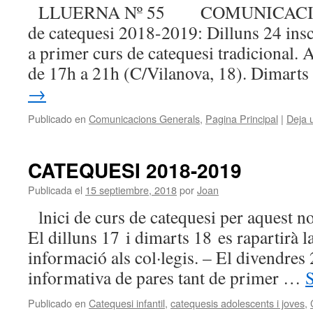
LLUERNA Nº 55 COMUNICACION
de catequesi 2018-2019: Dilluns 24 in
a primer curs de catequesi tradicional. A
de 17h a 21h (C/Vilanova, 18). Dimart
→
Publicado en
Comunicacions Generals
,
Pagina Principal
|
Deja 
CATEQUESI 2018-2019
Publicada el
15 septiembre, 2018
por
Joan
lnici de curs de catequesi per aquest n
El dilluns 17 i dimarts 18 es rapartirà l
informació als col·legis. – El divendres 
informativa de pares tant de primer …
Publicado en
Catequesi infantil
,
catequesis adolescents i joves
,