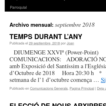
Parroquial
septiembre 2018
Archivo mensual:
TEMPS DURANT L’ANY
Publicada el
29 septiembre, 2018
por
Joan
DIUMENGE XXVIº (Power-Point
COMUNICACIONS: ADORACIÓ NOC
amb Exposició del Santíssim a l'Església
d’Octubre de 2018 Hora 20:30 h *
setmana de l’1 d’octubre comença …
S
Publicado en
Comunicacions Generals
,
Pagina Principal
|
Deja 
ELECCIÓ DE NOUS ARXIPRE