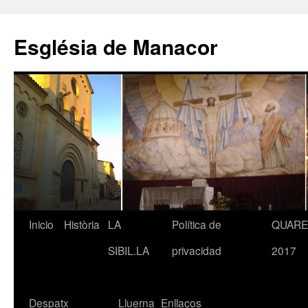
Saltar
al
Església de Manacor
contenido
Inicio
Història
LA
Política de
QUAR
SIBIL.LA
privacidad
2017
Despatx
Lluerna
Enllaços