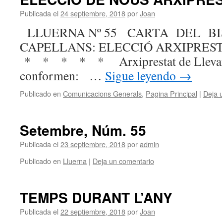
Publicada el
24 septiembre, 2018
por
Joan
LLUERNA Nº 55 CARTA DEL B
CAPELLANS: ELECCIÓ A
* * * * * Arxiprestat de Llevant
conformen: …
Sigue leyendo
→
Publicado en
Comunicacions Generals
,
Pagina Principal
|
Deja 
Setembre, Núm. 55
Publicada el
23 septiembre, 2018
por
admin
Publicado en
Lluerna
|
Deja un comentario
TEMPS DURANT L’ANY
Publicada el
22 septiembre, 2018
por
Joan