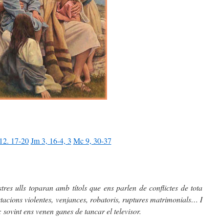
12. 17-20
Jm 3, 16-4, 3
Mc 9, 30-37
stres ulls toparan amb títols que ens parlen de conflictes de tota
tacions violentes, venjances, robatoris, ruptures matrimonials… I
: sovint ens venen ganes de tancar el televisor.