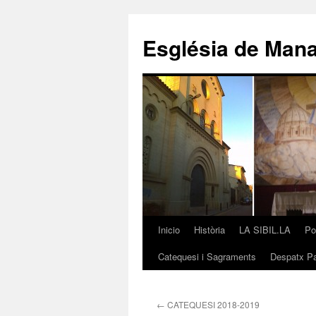
Saltar
al
Església de Man
contenido
Inicio
Història
LA SIBIL.LA
Po
Catequesi i Sagraments
Despatx Pa
←
CATEQUESI 2018-2019