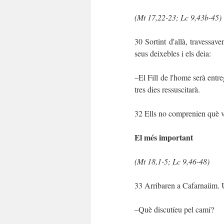
(
Mt 17,22-23
;
Lc 9,43b-45
)
30 Sortint d'allà, travessav
seus deixebles i els deia:
–El Fill de l'home serà entr
tres dies ressuscitarà.
32 Ells no comprenien què vol
El més important
(
Mt 18,1-5
;
Lc 9,46-48
)
33 Arribaren a Cafarnaüm. U
–Què discutíeu pel camí?