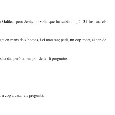
en Galilea, però Jesús no volia que ho sabés ningú. 31 Instruïa els
egat en mans dels homes, i el mataran; però, un cop mort, al cap de
ia dir, però tenien por de fer-li preguntes.
n cop a casa, els preguntà: