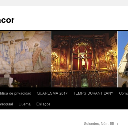
acor
lítica de privacidad
QUARESMA 2017
TEMPS DURANT L’ANY
Comu
rroquial
Lluerna
Enllaços
Setembre, Núm. 55
→