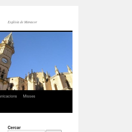
Església de Manacor
nicacions
Misses
Cercar