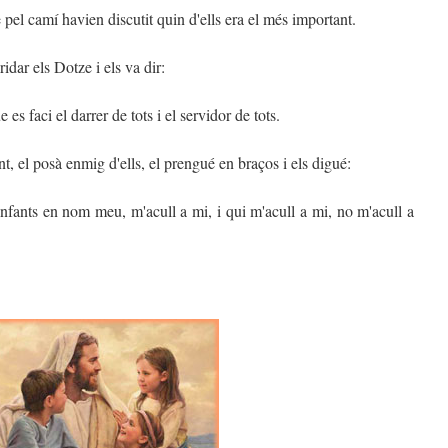
 pel camí havien discutit quin d'ells era el més important.
idar els Dotze i els va dir:
 es faci el darrer de tots i el servidor de tots.
t, el posà enmig d'ells, el prengué en braços i els digué:
nfants en nom meu, m'acull a mi, i qui m'acull a mi, no m'acull a