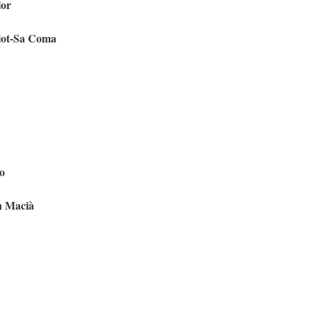
lor
llot-Sa Coma
o
n Macià