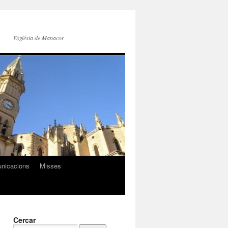
Església de Manacor
nicacions
Misses
Cercar