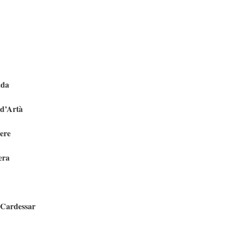
ada
 d’Artà
Pere
era
l Cardessar