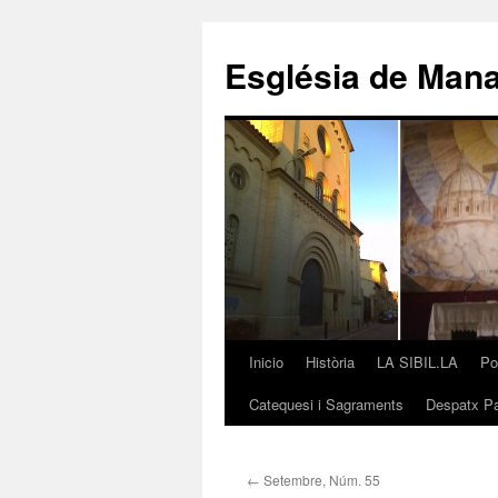
Saltar
al
Església de Man
contenido
Inicio
Història
LA SIBIL.LA
Po
Catequesi i Sagraments
Despatx Pa
←
Setembre, Núm. 55