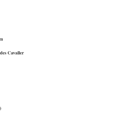
om
des Cavaller
)