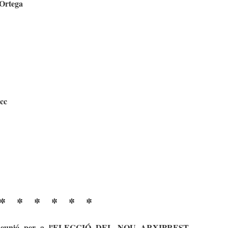
 Ortega
scc
* * * * * *
, Reunió per a l'ELECCIÓ DEL NOU ARXIPREST.