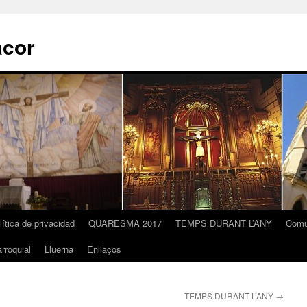
acor
lítica de privacidad
QUARESMA 2017
TEMPS DURANT L’ANY
Comu
rroquial
Lluerna
Enllaços
TEMPS DURANT L’ANY
→