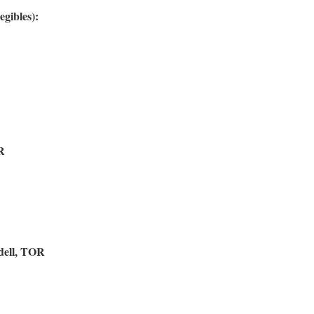
egibles):
R
ndell, TOR