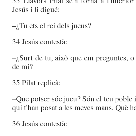
33 Llavors Pilat se'n tornà a l'interior
Jesús i li digué:
–¿Tu ets el rei dels jueus?
34 Jesús contestà:
–¿Surt de tu, això que em preguntes, o b
de mi?
35 Pilat replicà:
–Que potser sóc jueu? Són el teu poble i
qui t'han posat a les meves mans. Què ha
36 Jesús contestà: