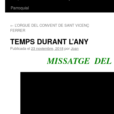
Parroquial
←
L’ORGUE DEL CONVENT DE SANT VICENÇ
FERRER
TEMPS DURANT L’ANY
Publicada el
23 noviembre, 2018
por
Joan
MISSATGE DEL