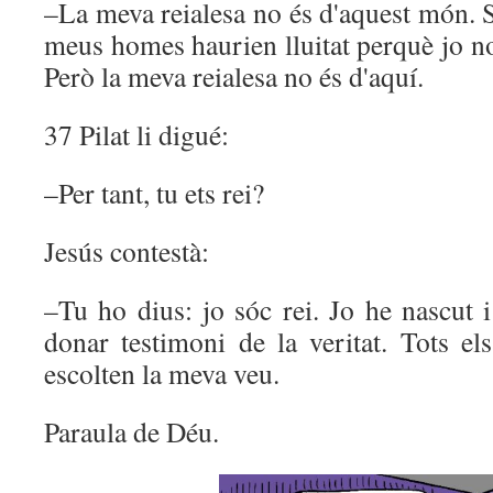
–La meva reialesa no és d'aquest món. S
meus homes haurien lluitat perquè jo no 
Però la meva reialesa no és d'aquí.
37 Pilat li digué:
–Per tant, tu ets rei?
Jesús contestà:
–Tu ho dius: jo sóc rei. Jo he nascut 
donar testimoni de la veritat. Tots el
escolten la meva veu.
Paraula de Déu.