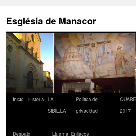
Saltar
al
Església de Manacor
contenido
Inicio
Història
LA
Política de
QUAR
SIBIL.LA
privacidad
2017
Despatx
Lluerna
Enllaços