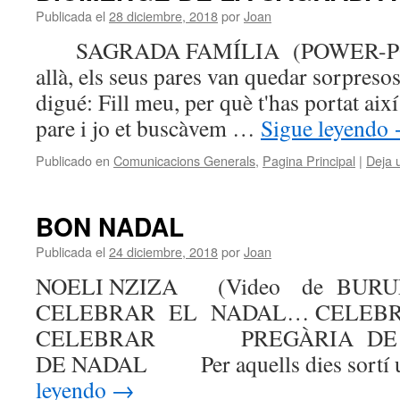
Publicada el
28 diciembre, 2018
por
Joan
SAGRADA FAMÍLIA (POWER-PO
allà, els seus pares van quedar sorpresos,
digué: Fill meu, per què t'has portat aix
pare i jo et buscàvem …
Sigue leyendo
Publicado en
Comunicacions Generals
,
Pagina Principal
|
Deja 
BON NADAL
Publicada el
24 diciembre, 2018
por
Joan
NOELI NZIZA (Video de B
CELEBRAR EL NADAL… CELEB
CELEBRAR PREGÀRIA DE N
DE NADAL Per aquells dies sortí 
leyendo
→