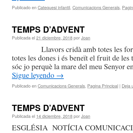
Publicado en
Catequesi infantil
,
Comunicacions Generals
,
Pagin
TEMPS D’ADVENT
Publicada el
21 diciembre, 2018
por
Joan
Llavors cridà amb totes les forces
totes les dones i és beneït el fruit de les
sóc jo perquè la mare del meu Senyor e
Sigue leyendo
→
Publicado en
Comunicacions Generals
,
Pagina Principal
|
Deja 
TEMPS D’ADVENT
Publicada el
14 diciembre, 2018
por
Joan
ESGLÉSIA NOTÍCIA COMUNICACIO