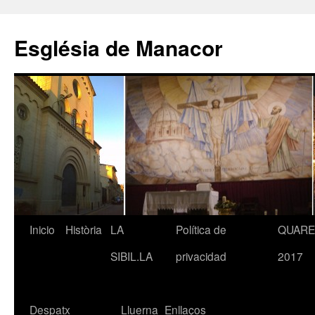
Saltar
al
Església de Manacor
contenido
Inicio
Història
LA
Política de
QUAR
SIBIL.LA
privacidad
2017
Despatx
Lluerna
Enllaços