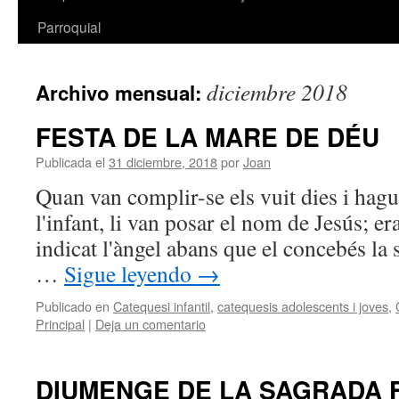
Parroquial
diciembre 2018
Archivo mensual:
FESTA DE LA MARE DE DÉU
Publicada el
31 diciembre, 2018
por
Joan
Quan van complir-se els vuit dies i hag
l'infant, li van posar el nom de Jesús; e
indicat l'àngel abans que el conc
…
Sigue leyendo
→
Publicado en
Catequesi infantil
,
catequesis adolescents i joves
,
Principal
|
Deja un comentario
DIUMENGE DE LA SAGRADA F