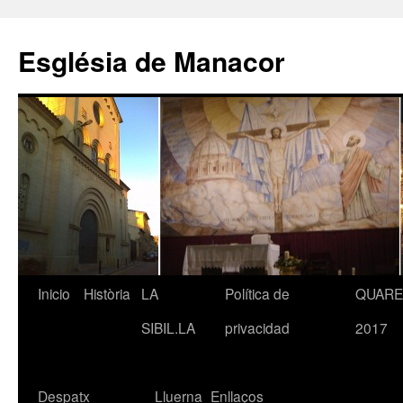
Saltar
al
Església de Manacor
contenido
Inicio
Història
LA
Política de
QUAR
SIBIL.LA
privacidad
2017
Despatx
Lluerna
Enllaços