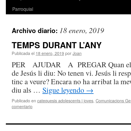
Parroquial
18 enero, 2019
Archivo diario:
TEMPS DURANT L’ANY
Publicada el
18 enero, 2019
por
Joan
PER AJUDAR A PREGAR Quan el vi s
de Jesús li diu: No tenen vi. Jesús li res
tinc a veure? Encara no ha arribat la me
diu als …
Sigue leyendo
→
Publicado en
catequesis adolescents i joves
,
Comunicacions Ge
comentario