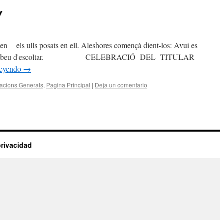
Y
ien els ulls posats en ell. Aleshores començà dient-los: Avui es
a que acabeu d'escoltar. CELEBRACIÓ DEL TITULAR
leyendo
→
acions Generals
,
Pagina Principal
|
Deja un comentario
privacidad