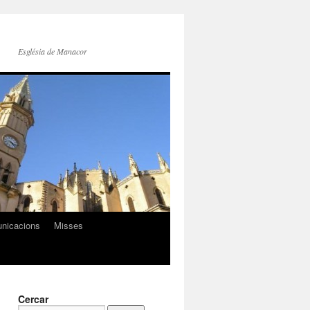
Església de Manacor
nicacions
Misses
Cercar