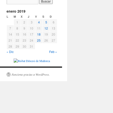
enero 2019
L
M
X
J
V
S
D
1
2
3
4
5
6
7
8
9
10
11
12
13
14
15
16
17
18
19
20
21
22
23
24
25
26
27
28
29
30
31
« Dic
Feb »
Funciona gracias a WordPress.