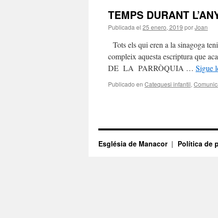
TEMPS DURANT L’AN
Publicada el
25 enero, 2019
por
Joan
Tots els qui eren a la sinagoga ten
compleix aquesta escriptur
DE LA PARRÒQUIA …
Sigue 
Publicado en
Catequesi infantil
,
Comunic
Església de Manacor
Política de 