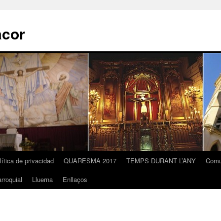
acor
lítica de privacidad
QUARESMA 2017
TEMPS DURANT L’ANY
Comu
rroquial
Lluerna
Enllaços