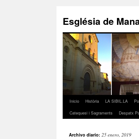
Saltar
al
Església de Man
contenido
Inicio
Història
LA SIBIL.LA
Po
Catequesi i Sagraments
Despatx Pa
25 enero, 2019
Archivo diario: